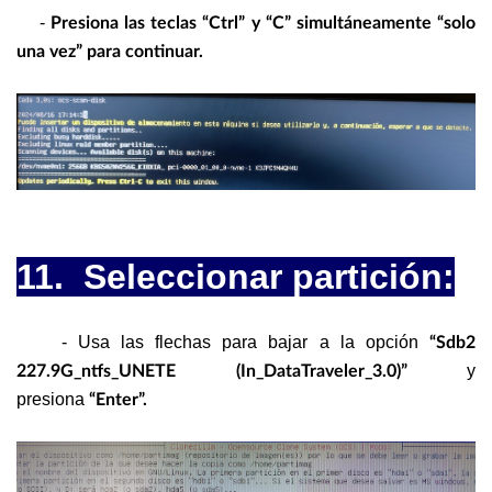
-
Presiona las teclas “Ctrl” y “C” simultáneamente “solo
una vez” para continuar.
11. Seleccionar partición:
- Usa las flechas para bajar a la opción
“Sdb2
y
227.9G_ntfs_UNETE (In_DataTraveler_3.0)”
presiona
“Enter”.