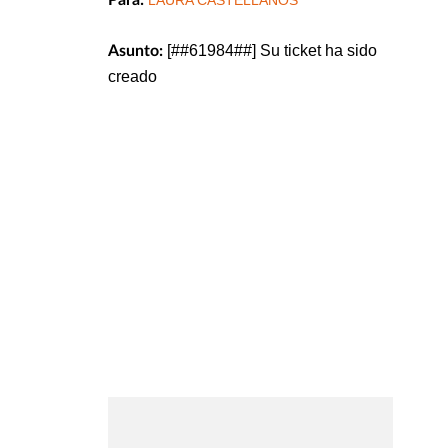
Para:
LAURA CASTELLANOS
[##61984##] Su ticket ha sido
Asunto:
creado